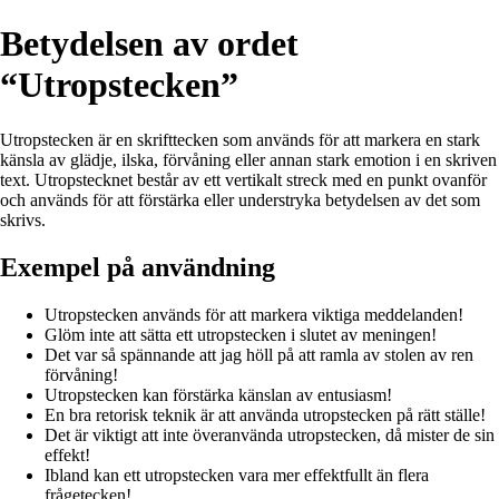
Betydelsen av ordet
“Utropstecken”
Utropstecken är en skrifttecken som används för att markera en stark
känsla av glädje, ilska, förvåning eller annan stark emotion i en skriven
text. Utropstecknet består av ett vertikalt streck med en punkt ovanför
och används för att förstärka eller understryka betydelsen av det som
skrivs.
Exempel på användning
Utropstecken används för att markera viktiga meddelanden!
Glöm inte att sätta ett utropstecken i slutet av meningen!
Det var så spännande att jag höll på att ramla av stolen av ren
förvåning!
Utropstecken kan förstärka känslan av entusiasm!
En bra retorisk teknik är att använda utropstecken på rätt ställe!
Det är viktigt att inte överanvända utropstecken, då mister de sin
effekt!
Ibland kan ett utropstecken vara mer effektfullt än flera
frågetecken!