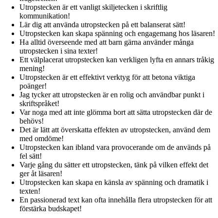
Utropstecken är ett vanligt skiljetecken i skriftlig
kommunikation!
Lär dig att använda utropstecken på ett balanserat sätt!
Utropstecken kan skapa spänning och engagemang hos läsaren!
Ha alltid överseende med att barn gärna använder många
utropstecken i sina texter!
Ett välplacerat utropstecken kan verkligen lyfta en annars tråkig
mening!
Utropstecken är ett effektivt verktyg för att betona viktiga
poänger!
Jag tycker att utropstecken är en rolig och användbar punkt i
skriftspråket!
Var noga med att inte glömma bort att sätta utropstecken där de
behövs!
Det är lätt att överskatta effekten av utropstecken, använd dem
med omdöme!
Utropstecken kan ibland vara provocerande om de används på
fel sätt!
Varje gång du sätter ett utropstecken, tänk på vilken effekt det
ger åt läsaren!
Utropstecken kan skapa en känsla av spänning och dramatik i
texten!
En passionerad text kan ofta innehålla flera utropstecken för att
förstärka budskapet!