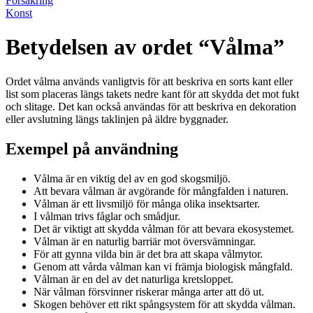
Försäkring
Konst
Betydelsen av ordet “Vålma”
Ordet vålma används vanligtvis för att beskriva en sorts kant eller
list som placeras längs takets nedre kant för att skydda det mot fukt
och slitage. Det kan också användas för att beskriva en dekoration
eller avslutning längs taklinjen på äldre byggnader.
Exempel på användning
Vålma är en viktig del av en god skogsmiljö.
Att bevara vålman är avgörande för mångfalden i naturen.
Vålman är ett livsmiljö för många olika insektsarter.
I vålman trivs fåglar och smådjur.
Det är viktigt att skydda vålman för att bevara ekosystemet.
Vålman är en naturlig barriär mot översvämningar.
För att gynna vilda bin är det bra att skapa vålmytor.
Genom att vårda vålman kan vi främja biologisk mångfald.
Vålman är en del av det naturliga kretsloppet.
När vålman försvinner riskerar många arter att dö ut.
Skogen behöver ett rikt spångsystem för att skydda vålman.