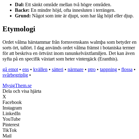
Dal:
Ett sänkt område mellan två högre områden.
Backe:
En mindre höjd, ofta innesluten i terrängen.
Grund:
Något som inte är djupt, som har låg höjd eller djup.
Etymologi
Ordet vålma härstammar från fornsvenskans walmþa som betyder en
sorts ört, tallört. I dag används ordet vålma främst i botaniska termer
för att beskriva en örtväxt inom ranunkelväxtfamiljen. Det kan även
syfta på en specifik växtart som heter vintergäck (Eranthis).
gå emot
•
ens
•
kvällen
•
sätteri
•
närmare
•
ptro
•
tappning
•
flossa
•
svårbegriplig
•
MysigThem.se
Dela och visa hjärta
X
Facebook
Instagram
LinkedIn
YouTube
Pinterest
TikTok
Mail