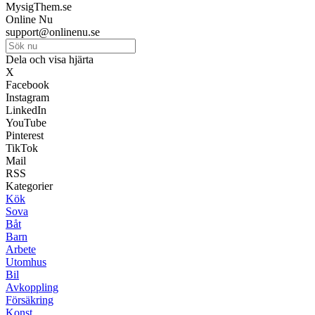
MysigThem.se
Online Nu
support@onlinenu.se
Dela och visa hjärta
X
Facebook
Instagram
LinkedIn
YouTube
Pinterest
TikTok
Mail
RSS
Kategorier
Kök
Sova
Båt
Barn
Arbete
Utomhus
Bil
Avkoppling
Försäkring
Konst