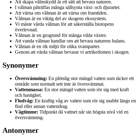
Att skapa vålmskydd är ett sätt att bevara naturen.
I vålman påträffas många sällsynta växt- och djurarter.
Att värna om vålman är att värna om framtiden.
Vålman är en viktig del av skogens ekosystem.
Vi måste vårda vålman för att säkerställa biotopens
överlevnad.
Vålman är en grogrund för många vilda växter.
Att vanda vålman handlar om att bevara naturens balans.
Vålman är en rik miljö för olika svamparter.
Genom att vårda vålman bevarar vi artrikedomen i skogen.
Synonymer
Översvämning:
En plötslig stor mängd vatten som täcker ett
område som normalt sett inte är översvämmat.
Vattenmassa:
En stor mängd vatten som rör sig med kraft
och hastighet.
Flodvåg:
En kraftig våg av vatten som rör sig snabbt längs en
flod eller annan vattendrag.
Vågtimme:
Tidpunkt då vattnet når sin högsta nivå vid en
översvämning.
Antonymer