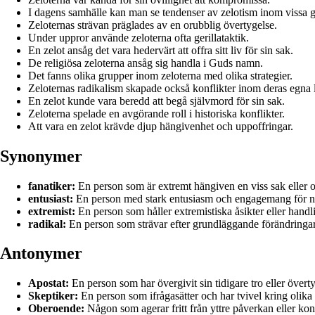
I dagens samhälle kan man se tendenser av zelotism inom vissa g
Zeloternas strävan präglades av en orubblig övertygelse.
Under uppror använde zeloterna ofta gerillataktik.
En zelot ansåg det vara hedervärt att offra sitt liv för sin sak.
De religiösa zeloterna ansåg sig handla i Guds namn.
Det fanns olika grupper inom zeloterna med olika strategier.
Zeloternas radikalism skapade också konflikter inom deras egna 
En zelot kunde vara beredd att begå självmord för sin sak.
Zeloterna spelade en avgörande roll i historiska konflikter.
Att vara en zelot krävde djup hängivenhet och uppoffringar.
Synonymer
fanatiker:
En person som är extremt hängiven en viss sak eller ors
entusiast:
En person med stark entusiasm och engagemang för någo
extremist:
En person som håller extremistiska åsikter eller handli
radikal:
En person som strävar efter grundläggande förändringar i
Antonymer
Apostat:
En person som har övergivit sin tidigare tro eller övert
Skeptiker:
En person som ifrågasätter och har tvivel kring olika 
Oberoende:
Någon som agerar fritt från yttre påverkan eller kon