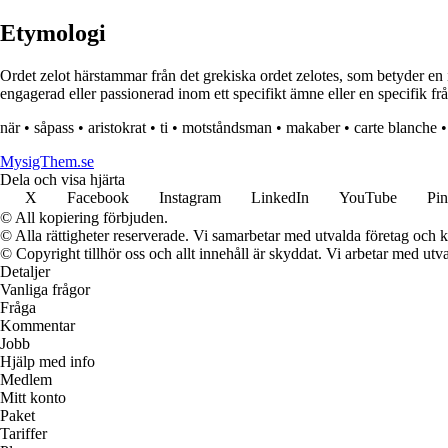
Etymologi
Ordet zelot härstammar från det grekiska ordet zelotes, som betyder en i
engagerad eller passionerad inom ett specifikt ämne eller en specifik fr
när
•
såpass
•
aristokrat
•
ti
•
motståndsman
•
makaber
•
carte blanche
MysigThem.se
Dela och visa hjärta
X
Facebook
Instagram
LinkedIn
YouTube
Pin
© All kopiering förbjuden.
© Alla rättigheter reserverade. Vi samarbetar med utvalda företag och k
© Copyright tillhör oss och allt innehåll är skyddat. Vi arbetar med utva
Detaljer
Vanliga frågor
Fråga
Kommentar
Jobb
Hjälp med info
Medlem
Mitt konto
Paket
Tariffer