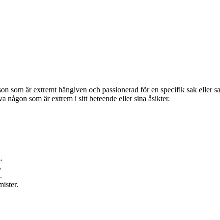
n som är extremt hängiven och passionerad för en specifik sak eller sakf
a någon som är extrem i sitt beteende eller sina åsikter.
.
.
.
ister.