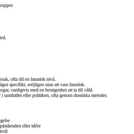
rupper.
led.
ak, ofta till en fanatisk nivå.
t specifikt, möjligen utan att vara fanatisk.
ngar, vanligtvis med en benägenhet att ta till våld.
 samhället eller politiken, ofta genom drastiska metoder.
ygelse
påståenden eller idéer
troll