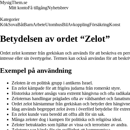
MysigThem.se
Mitt konto
Få tillgång
Nyhetsbrev
Kategorier
Kök
Sova
Båt
Barn
Arbete
Utomhus
Bil
Avkoppling
Försäkring
Konst
Betydelsen av ordet “Zelot”
Ordet zelot kommer från grekiskan och används för att beskriva en perso
intresse eller sin övertygelse. Termen kan också användas för att beskriv
Exempel på användning
Zeloten är en politisk grupp i antikens Israel.
En zelot kämpade för att frigöra judarna från romerskt styre.
Historiska zeloter ansågs vara extremt hängivna och ofta radikala
Zeloternas handlingar präglades ofta av våldsamhet och fanatism
Ordet zelot härstammar från grekiskan och betyder den hängivne
Idag används begreppet zelot även i överförd betydelse för extrem
En zelot kunde vara beredd att offra allt för sin sak.
Många zeloter dog i kampen för politiska och religiösa ideal.
Zeloter betraktades som hjältar av vissa och terrorister av andra.
Zeloterna var kända för sin ovillighet att kompromissa.