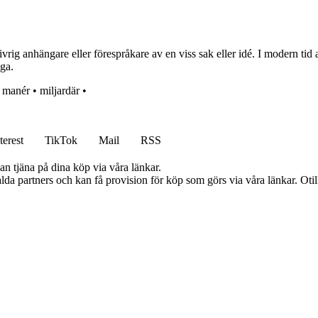
vrig anhängare eller förespråkare av en viss sak eller idé. I modern tid
åga.
•
manér
•
miljardär
•
terest
TikTok
Mail
RSS
an tjäna på dina köp via våra länkar.
lda partners och kan få provision för köp som görs via våra länkar. Otillå