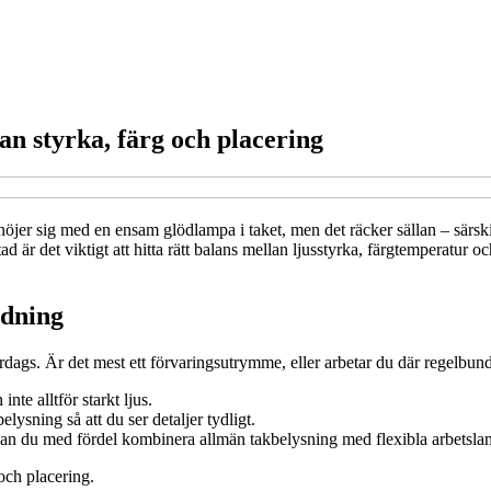
lan styrka, färg och placering
öjer sig med en ensam glödlampa i taket, men det räcker sällan – särskil
 det viktigt att hitta rätt balans mellan ljusstyrka, färgtemperatur och
ndning
rdags. Är det mest ett förvaringsutrymme, eller arbetar du där regelbun
nte alltför starkt ljus.
ysning så att du ser detaljer tydligt.
kan du med fördel kombinera allmän takbelysning med flexibla arbetsla
 och placering.