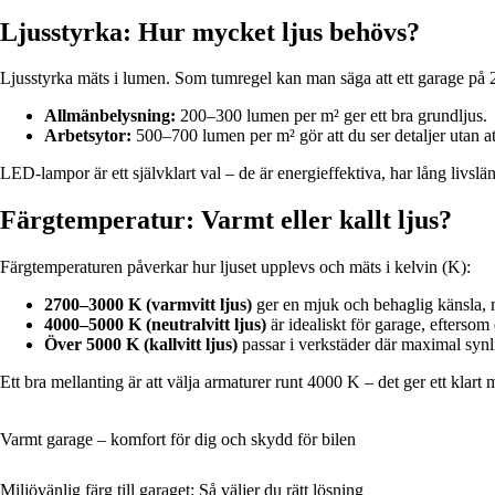
Ljusstyrka: Hur mycket ljus behövs?
Ljusstyrka mäts i lumen. Som tumregel kan man säga att ett garage på 2
Allmänbelysning:
200–300 lumen per m² ger ett bra grundljus.
Arbetsytor:
500–700 lumen per m² gör att du ser detaljer utan a
LED-lampor är ett självklart val – de är energieffektiva, har lång livslä
Färgtemperatur: Varmt eller kallt ljus?
Färgtemperaturen påverkar hur ljuset upplevs och mäts i kelvin (K):
2700–3000 K (varmvitt ljus)
ger en mjuk och behaglig känsla, m
4000–5000 K (neutralvitt ljus)
är idealiskt för garage, eftersom 
Över 5000 K (kallvitt ljus)
passar i verkstäder där maximal synl
Ett bra mellanting är att välja armaturer runt 4000 K – det ger ett klart
Varmt garage – komfort för dig och skydd för bilen
Miljövänlig färg till garaget: Så väljer du rätt lösning