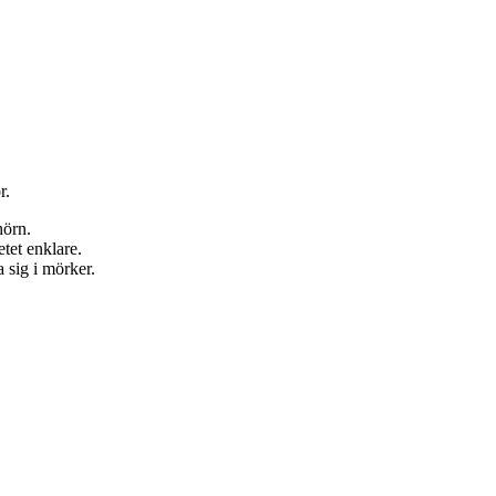
r.
hörn.
tet enklare.
a sig i mörker.