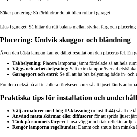
Säker parkering: Så förhindrar du att bilen rullar i garaget
Ljus i garaget: Så hittar du rätt balans mellan styrka, färg och placering
Placering: Undvik skuggor och bländning
Även den bästa lampan kan ge dåligt resultat om den placeras fel. En g
Takbelysning:
Placera lamporna jämnt fördelade så att hela rumme
Vägg- och arbetsbelysning:
Sätt extra lampor över arbetsbänkar
Garageport och entré:
Se till att ha bra belysning både in- och 
Fundera också på att installera rörelsesensorer så att ljuset tänds autom
Praktiska tips för installation och underhål
Välj armaturer med hög IP-klassning
(minst IP44) så att de t
Använd matta skärmar eller diffusorer
för att sprida ljuset j
Tänk på rummets färger:
Ljusa väggar och tak reflekterar ljuse
Rengör lamporna regelbundet:
Damm och smuts kan minska lju