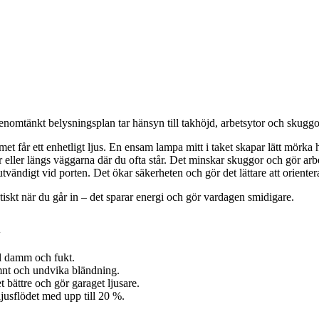
enomtänkt belysningsplan tar hänsyn till takhöjd, arbetsytor och skuggo
t får ett enhetligt ljus. En ensam lampa mitt i taket skapar lätt mörka 
 eller längs väggarna där du ofta står. Det minskar skuggor och gör arbe
utvändigt vid porten. Det ökar säkerheten och gör det lättare att orienter
atiskt när du går in – det sparar energi och gör vardagen smidigare.
l
ål damm och fukt.
ämnt och undvika bländning.
t bättre och gör garaget ljusare.
sflödet med upp till 20 %.