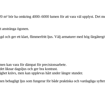
0 m² bör ha omkring 4000–6000 lumen för att vara väl upplyst. Det mots
tt anstränga ögonen.
ngd och ger ett klart, flimmerfritt ljus. Välj armaturer med hög färgåterg
en kan vara för dämpat för precisionsarbete.
det liknar dagsljus och ger bra kontrast.
ighet krävs, men kan upplevas hårt under längre stunder.
 men behagligt ljus som fungerar för både praktiska och vardagliga syften