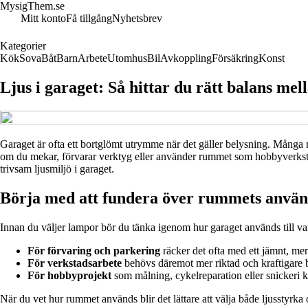
MysigThem.se
Mitt konto
Få tillgång
Nyhetsbrev
Kategorier
Kök
Sova
Båt
Barn
Arbete
Utomhus
Bil
Avkoppling
Försäkring
Konst
Ljus i garaget: Så hittar du rätt balans mel
Garaget är ofta ett bortglömt utrymme när det gäller belysning. Många n
om du mekar, förvarar verktyg eller använder rummet som hobbyverkstad är
trivsam ljusmiljö i garaget.
Börja med att fundera över rummets anvä
Innan du väljer lampor bör du tänka igenom hur garaget används till va
För förvaring och parkering
räcker det ofta med ett jämnt, men i
För verkstadsarbete
behövs däremot mer riktad och kraftigare bel
För hobbyprojekt
som målning, cykelreparation eller snickeri 
När du vet hur rummet används blir det lättare att välja både ljusstyrka