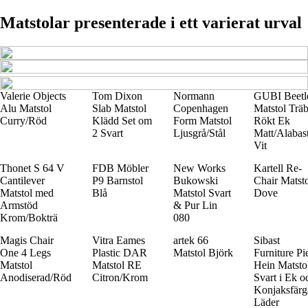
Matstolar presenterade i ett varierat urval
Valerie Objects
Tom Dixon
Normann
GUBI Beetl
Alu Matstol
Slab Matstol
Copenhagen
Matstol Trä
Curry/Röd
Klädd Set om
Form Matstol
Rökt Ek
2 Svart
Ljusgrå/Stål
Matt/Alabas
Vit
Thonet S 64 V
FDB Möbler
New Works
Kartell Re-
Cantilever
P9 Barnstol
Bukowski
Chair Matst
Matstol med
Blå
Matstol Svart
Dove
Armstöd
& Pur Lin
Krom/Bokträ
080
Magis Chair
Vitra Eames
artek 66
Sibast
One 4 Legs
Plastic DAR
Matstol Björk
Furniture Pi
Matstol
Matstol RE
Hein Matsto
Anodiserad/Röd
Citron/Krom
Svart i Ek o
Konjaksfärg
Läder