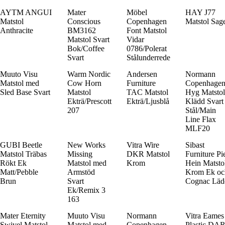
AYTM ANGUI
Mater
Möbel
HAY J77
Matstol
Conscious
Copenhagen
Matstol Sag
Anthracite
BM3162
Font Matstol
Matstol Svart
Vidar
Bok/Coffee
0786/Polerat
Svart
Stålunderrede
Muuto Visu
Warm Nordic
Andersen
Normann
Matstol med
Cow Horn
Furniture
Copenhage
Sled Base Svart
Matstol
TAC Matstol
Hyg Matstol
Ekträ/Prescott
Ekträ/Ljusblå
Klädd Svart
207
Stål/Main
Line Flax
MLF20
GUBI Beetle
New Works
Vitra Wire
Sibast
Matstol Träbas
Missing
DKR Matstol
Furniture Pi
Rökt Ek
Matstol med
Krom
Hein Matsto
Matt/Pebble
Armstöd
Krom Ek oc
Brun
Svart
Cognac Läd
Ek/Remix 3
163
Mater Eternity
Muuto Visu
Normann
Vitra Eames
Swivel Matstol
Matstol med
Copenhagen
Plastic DA