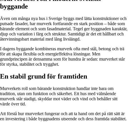
byggande
Även om många nya hus i Sverige byggs med lätta konstruktioner och
putsade fasader, har murverk fortfarande en stark position – både som
bärande element och som fasadmaterial. Tegel ger byggnaden karaktär,
djup och variation i färg och struktur. Samtidigt är det ett hållbart och
återvinningsbart material med lång livslängd.
I dagens byggande kombineras murverk ofta med stål, betong och trä
för att skapa flexibla och energieffektiva lösningar. Men
grundprincipen är densamma som för hundra år sedan: murverket står
för styrka, stabilitet och trygghet.
En stabil grund för framtiden
Murverkets roll som bärande konstruktion handlar inte bara om
tradition, utan om funktion och säkerhet. Ett hus med välmående
murverk står stadigt, skyddar mot väder och vind och behåller sitt
värde över tid.
Att förstå hur murverket fungerar och att ta hand om det på rätt sätt är
en investering i både byggnadens utseende och dess framtida stabilitet.