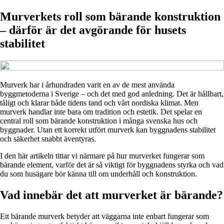
Murverkets roll som bärande konstruktion
– därför är det avgörande för husets
stabilitet
Murverk har i århundraden varit en av de mest använda
byggmetoderna i Sverige – och det med god anledning. Det är hållbart,
tåligt och klarar både tidens tand och vårt nordiska klimat. Men
murverk handlar inte bara om tradition och estetik. Det spelar en
central roll som bärande konstruktion i många svenska hus och
byggnader. Utan ett korrekt utfört murverk kan byggnadens stabilitet
och säkerhet snabbt äventyras.
I den här artikeln tittar vi närmare på hur murverket fungerar som
bärande element, varför det är så viktigt för byggnadens styrka och vad
du som husägare bör känna till om underhåll och konstruktion.
Vad innebär det att murverket är bärande?
Ett bärande murverk betyder att väggarna inte enbart fungerar som