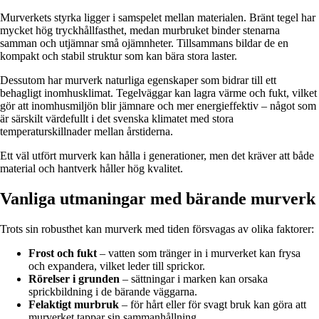
Murverkets styrka ligger i samspelet mellan materialen. Bränt tegel har
mycket hög tryckhållfasthet, medan murbruket binder stenarna
samman och utjämnar små ojämnheter. Tillsammans bildar de en
kompakt och stabil struktur som kan bära stora laster.
Dessutom har murverk naturliga egenskaper som bidrar till ett
behagligt inomhusklimat. Tegelväggar kan lagra värme och fukt, vilket
gör att inomhusmiljön blir jämnare och mer energieffektiv – något som
är särskilt värdefullt i det svenska klimatet med stora
temperaturskillnader mellan årstiderna.
Ett väl utfört murverk kan hålla i generationer, men det kräver att både
material och hantverk håller hög kvalitet.
Vanliga utmaningar med bärande murverk
Trots sin robusthet kan murverk med tiden försvagas av olika faktorer:
Frost och fukt
– vatten som tränger in i murverket kan frysa
och expandera, vilket leder till sprickor.
Rörelser i grunden
– sättningar i marken kan orsaka
sprickbildning i de bärande väggarna.
Felaktigt murbruk
– för hårt eller för svagt bruk kan göra att
murverket tappar sin sammanhållning.