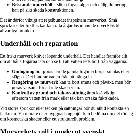
Bristande underhåll
– slitna fogar, alger och dålig dränering
kan på sikt skada konstruktionen.
Det är därför viktigt att regelbundet inspektera murverket. Små
sprickor eller fuktfläckar kan ofta åtgärdas innan de utvecklas till
allvarliga problem.
Underhåll och reparation
Ett friskt murverk kräver löpande underhåll. Det handlar framför allt
om att hålla fogarna täta och se till att vatten leds bort från väggarna.
Omfogning
bör göras när de gamla fogarna börjar smulas eller
släppa. Det hindrar vatten från att tränga in.
Rengöring av murverk
kan ta bort smuts och påväxt, men bör
göras varsamt för att inte skada ytan.
Kontroll av grund och takavvattning
är också viktigt,
eftersom vatten från mark eller tak kan orsaka fuktskador.
Vid större sprickor eller tecken på sättningar bör du alltid kontakta en
fackman. En murare eller byggnadsingenjör kan bedöma om det rör sig
om kosmetiska skador eller ett strukturellt problem.
Murverkets roll i modernt svenskt