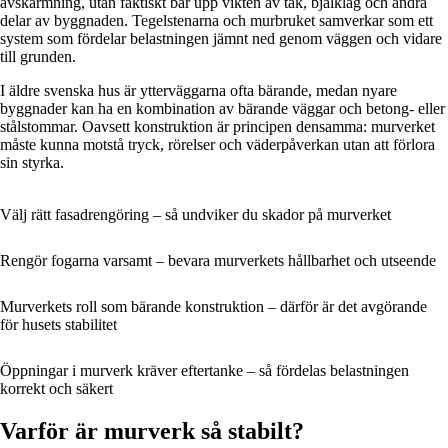
avskärmning, utan faktiskt bär upp vikten av tak, bjälklag och andra
delar av byggnaden. Tegelstenarna och murbruket samverkar som ett
system som fördelar belastningen jämnt ned genom väggen och vidare
till grunden.
I äldre svenska hus är ytterväggarna ofta bärande, medan nyare
byggnader kan ha en kombination av bärande väggar och betong- eller
stålstommar. Oavsett konstruktion är principen densamma: murverket
måste kunna motstå tryck, rörelser och väderpåverkan utan att förlora
sin styrka.
Välj rätt fasadrengöring – så undviker du skador på murverket
Rengör fogarna varsamt – bevara murverkets hållbarhet och utseende
Murverkets roll som bärande konstruktion – därför är det avgörande
för husets stabilitet
Öppningar i murverk kräver eftertanke – så fördelas belastningen
korrekt och säkert
Varför är murverk så stabilt?