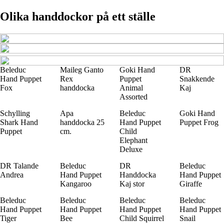
Olika handdockor på ett ställe
Beleduc
Maileg Ganto
Goki Hand
DR
Hand Puppet
Rex
Puppet
Snakkende
Fox
handdocka
Animal
Kaj
Assorted
Schylling
Apa
Beleduc
Goki Hand
Shark Hand
handdocka 25
Hand Puppet
Puppet Frog
Puppet
cm.
Child
Elephant
Deluxe
DR Talande
Beleduc
DR
Beleduc
Andrea
Hand Puppet
Handdocka
Hand Puppet
Kangaroo
Kaj stor
Giraffe
Beleduc
Beleduc
Beleduc
Beleduc
Hand Puppet
Hand Puppet
Hand Puppet
Hand Puppet
Tiger
Bee
Child Squirrel
Snail