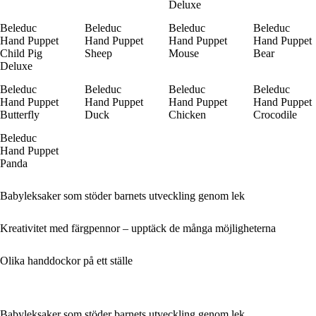
Deluxe
Beleduc
Beleduc
Beleduc
Beleduc
Hand Puppet
Hand Puppet
Hand Puppet
Hand Puppet
Child Pig
Sheep
Mouse
Bear
Deluxe
Beleduc
Beleduc
Beleduc
Beleduc
Hand Puppet
Hand Puppet
Hand Puppet
Hand Puppet
Butterfly
Duck
Chicken
Crocodile
Beleduc
Hand Puppet
Panda
Babyleksaker som stöder barnets utveckling genom lek
Kreativitet med färgpennor – upptäck de många möjligheterna
Olika handdockor på ett ställe
Babyleksaker som stöder barnets utveckling genom lek