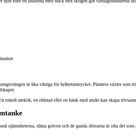
 sjön eller en läshörna med blick mot skogen gör vardagsstunderna till 
ination
omgivningen är lika viktiga för helhetsintrycket. Plantera växter som t
dskapet.
Ett enkelt utekök, en eldstad eller en bänk med utsikt kan skapa trivsam
omtanke
å ojämnheterna, slitna golven och de gamla dörrarna är ofta det som ge