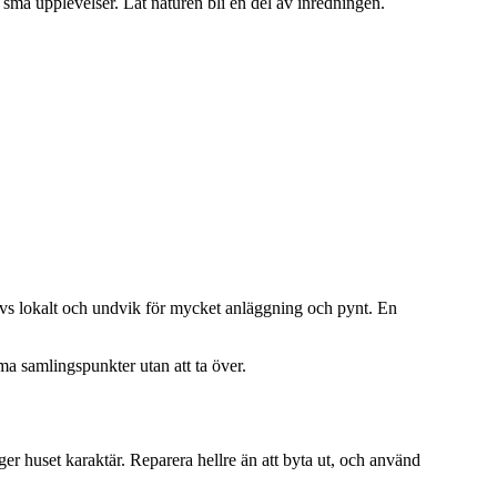
små upplevelser. Låt naturen bli en del av inredningen.
rivs lokalt och undvik för mycket anläggning och pynt. En
ma samlingspunkter utan att ta över.
r huset karaktär. Reparera hellre än att byta ut, och använd