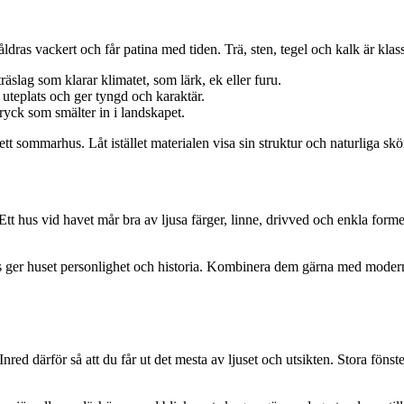
dras vackert och får patina med tiden. Trä, sten, tegel och kalk är kla
äslag som klarar klimatet, som lärk, ek eller furu.
 uteplats och ger tyngd och karaktär.
ryck som smälter in i landskapet.
sommarhus. Låt istället materialen visa sin struktur och naturliga skö
 hus vid havet mår bra av ljusa färger, linne, drivved och enkla former
 ger huset personlighet och historia. Kombinera dem gärna med moderna 
Inred därför så att du får ut det mesta av ljuset och utsikten. Stora fön