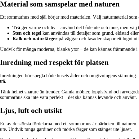
Material som samspelar med naturen
Ett sommarhus med själ börjar med materialen. Välj naturmaterial som ål
Trä
ger värme och liv – använd det både ute och inne, men välj tr
Sten och tegel
kan användas till detaljer som grund, eldstad eller
Kalk och naturfärger
på väggar och fasader skapar ett lugnt utt
Undvik för många moderna, blanka ytor – de kan kännas främmande i ett 
Inredning med respekt för platsen
Inredningen bör spegla både husets ålder och omgivningens stämning. Ett
trä.
Tänk helhet snarare än trender. Gamla möbler, loppisfynd och arvegods
sommarhus ska inte vara perfekt – det ska kännas levande och använt.
Ljus, luft och utsikt
En av de största fördelarna med ett sommarhus är närheten till naturen. 
ute. Undvik tunga gardiner och mörka färger som stänger ute ljuset.