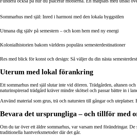
Fundera också på hur du placerar möblerna. En matplats med utsikt över
Sommarhus med själ: Inred i harmoni med den lokala byggstilen
Utmana dig själv på semestern – och kom hem med ny energi
Kolonialhistorien bakom världens populära semesterdestinationer
Res med blick för konst och design: Så väljer du din nästa semesterdest
Uterum med lokal förankring
Ett sommarhus med själ slutar inte vid dörren. Trädgården, altanen och 
naturinspirerad trädgård kräver mindre skötsel och passar bättre in i lan
Använd material som grus, trä och natursten till gångar och uteplatser. 
Bevara det ursprungliga – och tillför med 
Om du tar över ett äldre sommarhus, var varsam med förändringar. De sm
traditionella hantverksmetoder där det går.