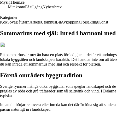
MysigThem.se
Mitt konto
Få tillgång
Nyhetsbrev
Kategorier
Kök
Sova
Båt
Barn
Arbete
Utomhus
Bil
Avkoppling
Försäkring
Konst
Sommarhus med själ: Inred i harmoni med d
Ett sommarhus är mer än bara en plats för ledighet – det är ett andning
lokala byggstilen och landskapets karaktär. Det handlar inte om att åters
du kan inreda ett sommarhus med själ och respekt för platsen.
Förstå områdets byggtradition
Sverige rymmer många olika byggstilar som speglar landskapet och de ma
präglas av röda och grå träfasader som tål saltstänk och vind. I Dalarn
typiska.
Innan du börjar renovera eller inreda kan det därför löna sig att stude
passar naturligt in i landskapet.