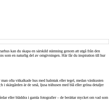
ommarhus kan du skapa en särskild stämning genom att utgå från den
änns som en naturlig del av omgivningen. Här får du inspiration till hur
r man ofta vitkalkade hus med halmtak eller tegel, medan västkusten
 i skärgården är de små, ljusa trähusen med blå eller gröna detaljer
årdar eller bläddra i gamla fotografier – de berättar mycket om vad som