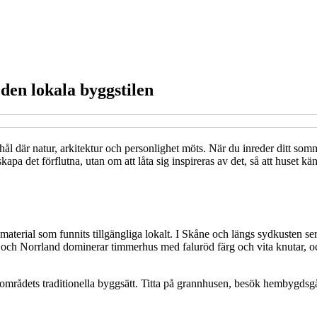
en lokala byggstilen
shål där natur, arkitektur och personlighet möts. När du inreder ditt s
kapa det förflutna, utan om att låta sig inspireras av det, så att huset k
terial som funnits tillgängliga lokalt. I Skåne och längs sydkusten se
a och Norrland dominerar timmerhus med faluröd färg och vita knutar, och
ra områdets traditionella byggsätt. Titta på grannhusen, besök hembygdsg